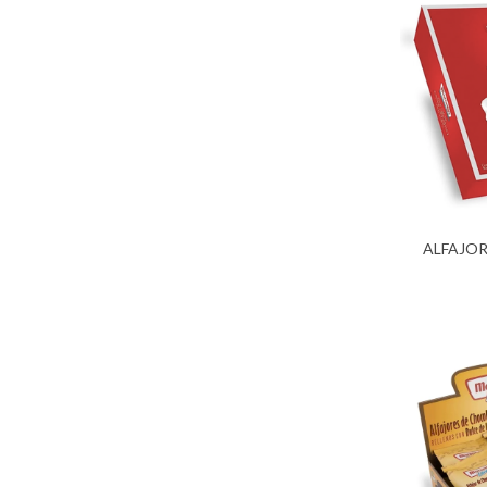
ALFAJOR