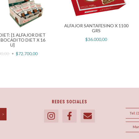
ALFAJOR SANTAFESINO X 1100
GRS
DIET: [1 ALFAJOR DIET
$36.000,00
 1 BOCADITO DIET X 16
U]
00,00
$72.700,00
REDES SOCIALES
Tel: (
Man