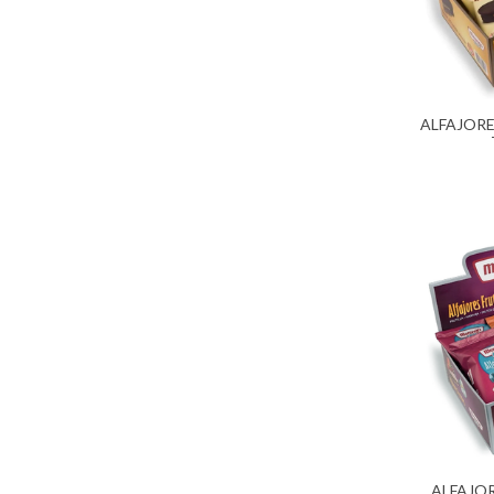
ALFAJORE
ALFAJOR