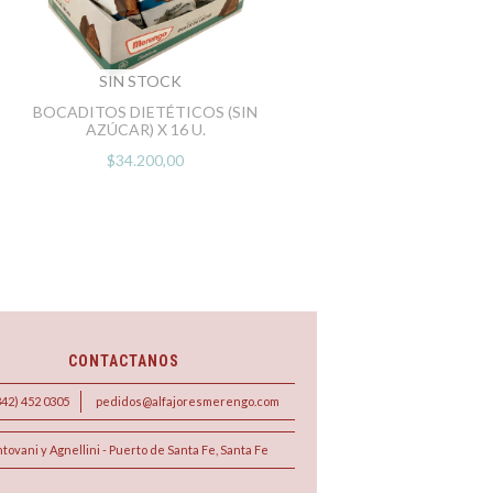
SIN STOCK
BOCADITOS DIETÉTICOS (SIN
AZÚCAR) X 16 U.
$34.200,00
CONTACTANOS
342) 452 0305
pedidos@alfajoresmerengo.com
tovani y Agnellini - Puerto de Santa Fe, Santa Fe