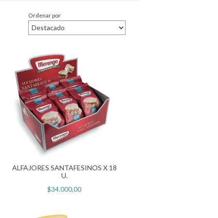
Ordenar por
ALFAJORES SANTAFESINOS X 18
U.
$34.000,00