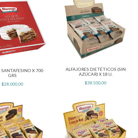
ALFAJORES DIETÉTICOS (SIN
 SANTAFESINO X 700
AZÚCAR) X 18 U.
GRS
$38.500,00
$28.000,00