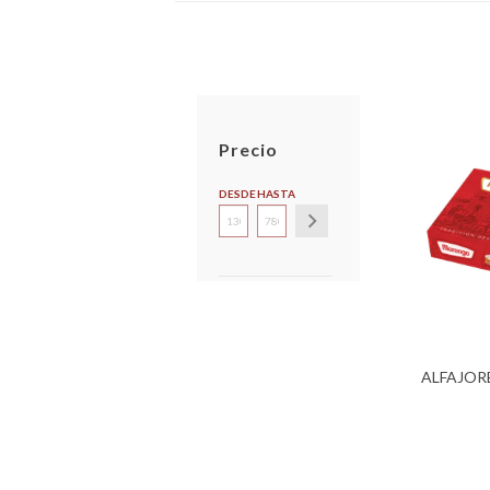
Precio
DESDE
HASTA
ALFAJOR