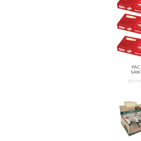
PAC
SANT
$83.9