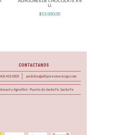
.
ALFAJORES DE CHOCOLATE X 6
ALFAJORES DE CHO
U.
TACC X 18
$13.000,00
$38.500,
CONTACTANOS
342) 452 0305
pedidos@alfajoresmerengo.com
tovani y Agnellini - Puerto de Santa Fe, Santa Fe