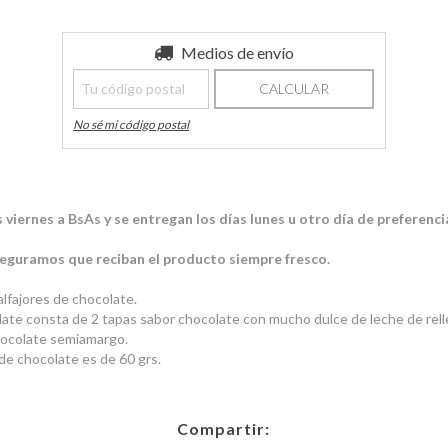
Entregas para el CP:
Medios de envío
CAMBIAR CP
CALCULAR
No sé mi código postal
iernes a BsAs y se entregan los días lunes u otro día de preferencia
guramos que reciban el producto siempre fresco.
 alfajores de chocolate.
olate consta de 2 tapas sabor chocolate con mucho dulce de leche de rel
hocolate semiamargo.
r de chocolate es de 60 grs.
Compartir: