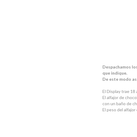
Despachamos los v
que indique.
De este modo ase
El Display trae 18
El alfajor de choc
con un baño de c
El peso del alfajo