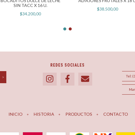
BOCADITOS DULCE DE LECHE
ALFAJORES FRUTALES X 18 U
SIN TACC X 16 U.
$38.500,00
$34.200,00
REDES SOCIALES
Tel: (
Man
INICIO
HISTORIA
PRODUCTOS
CONTACTO